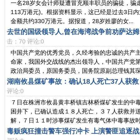
一名28岁女会计师疑遭冒充顺丰职员的骗徒，骗走
113万港元)。根据资料显示，这已经是过去3日
金额共约330万港元。据报道，28岁姓廖的女...
去世的国级领导人,曾在海湾战争前劝萨达姆
击：70 评论:0
中国共产党的优秀党员，久经考验的忠诚的共产
命家，我国外交战线的杰出领导人，中国共产党
政治局委员，原国务委员，国务院原副总理钱其琛同
湖南攸县煤矿事故：确认18人死亡37人获救
评论:0
７日在株洲市攸县黄丰桥镇吉林桥煤矿发生的中
困井下，已确认造成１８人死亡，３７人获救并
解，７日１１时涉事煤矿发生有毒气体中毒事故时，
毒贩疯狂撞击警车强行冲卡 上演警匪追逐战