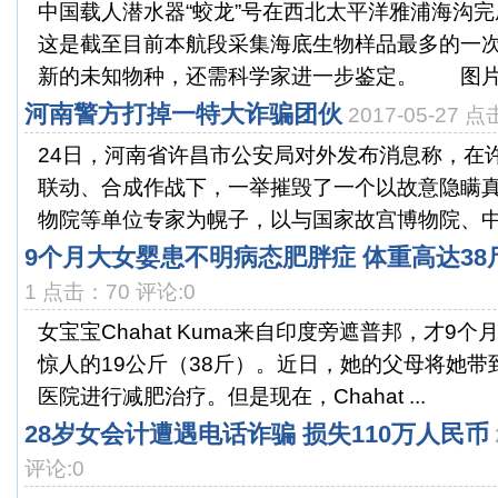
中国载人潜水器“蛟龙”号在西北太平洋雅浦海沟完
这是截至目前本航段采集海底生物样品最多的一
新的未知物种，还需科学家进一步鉴定。 图片来
河南警方打掉一特大诈骗团伙
2017-05-27 
24日，河南省许昌市公安局对外发布消息称，在
联动、合成作战下，一举摧毁了一个以故意隐瞒
物院等单位专家为幌子，以与国家故宫博物院、中国
9个月大女婴患不明病态肥胖症 体重高达38
1 点击：70 评论:0
女宝宝Chahat Kuma来自印度旁遮普邦，才9
惊人的19公斤（38斤）。近日，她的父母将她
医院进行减肥治疗。但是现在，Chahat ...
28岁女会计遭遇电话诈骗 损失110万人民币
评论:0