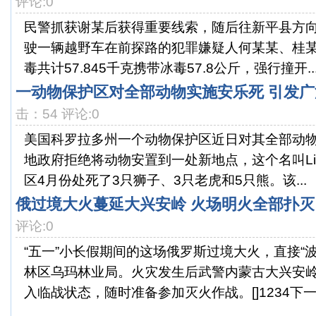
评论:0
民警抓获谢某后获得重要线索，随后往新平县方向
驶一辆越野车在前探路的犯罪嫌疑人何某某、桂
毒共计57.845千克携带冰毒57.8公斤，强行撞开..
一动物保护区对全部动物实施安乐死 引发
击：54 评论:0
美国科罗拉多州一个动物保护区近日对其全部动
地政府拒绝将动物安置到一处新地点，这个名叫Lion
区4月份处死了3只狮子、3只老虎和5只熊。该...
俄过境大火蔓延大兴安岭 火场明火全部扑灭
评论:0
“五一”小长假期间的这场俄罗斯过境大火，直接“
林区乌玛林业局。火灾发生后武警内蒙古大兴安
入临战状态，随时准备参加灭火作战。[]1234下一.