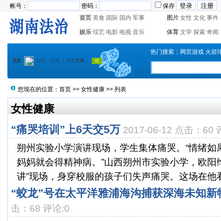
帐号：
密码：
保存
首页
美食
国际
国内
军事
图片
女性
文化
事件
娱乐
综艺
电影
电视
音乐
体育
文学
探索
奇闻
热门搜索：
网页游戏
火箭
您现在的位置：
首页
>>
女性健康
>> 列表
女性健康
“痛哭培训”上6天交5万
2017-06-12 点击：60 
朔州实验小学演讲现场，学生集体痛哭。“情绪如
妈妈就会得精神病。”山西朔州市实验小学，欧阳
讲”现场，身穿校服的孩子们失声痛哭。这场在他看来
“蛟龙”号在太平洋雅浦海沟捕获深海未知新
击：68 评论:0