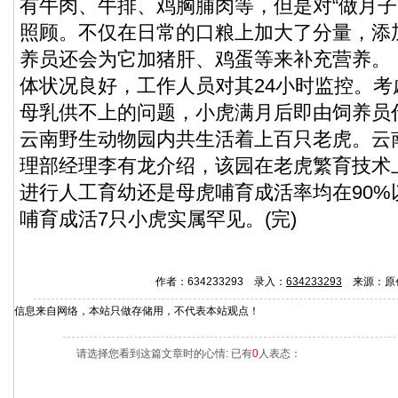
有牛肉、牛排、鸡胸脯肉等，但是对“做月子
照顾。不仅在日常的口粮上加大了分量，添
养员还会为它加猪肝、鸡蛋等来补充营养。
体状况良好，工作人员对其24小时监控。
母乳供不上的问题，小虎满月后即由饲养员
云南野生动物园内共生活着上百只老虎。云
理部经理李有龙介绍，该园在老虎繁育技术
进行人工育幼还是母虎哺育成活率均在90%
哺育成活7只小虎实属罕见。(完)
作者：634233293 录入：
634233293
来源：原
信息来自网络，本站只做存储用，不代表本站观点！
请选择您看到这篇文章时的心情: 已有
0
人表态：