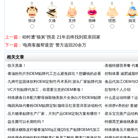
0
0
0
0
0
0
惊讶
欠揍
支持
很棒
愤怒
搞笑
上一篇：
幼时遭“狼舅”拐卖 21年后终找到双亲回家
下一篇：
'电商客服帮退货' 警方追回20余万
相关文章
·
惊天黑幕！
·
美顿特膳营养餐 代
家
·
膏滋粉剂片剂OEM贴牌代工怎么避免踩坑？想赚钱的必看
·
控制体重 减肥减脂
厂家
·
九烤竹盐固体饮料OEM定制竹丹术系列 源头厂家贴牌代加
·
食品代加工OEM与
工
·
VC片剂贴牌代加工，你需要注意的OEM事项！
·
彭智玮个人介绍
·
特殊膳食日本配方酵母抽取物美肤片全身白片剂OEM贴牌
·
什么是运动特膳？运
代加工
·
嗨因风味代餐粉OEM贴牌定制 咖啡豆红茶普洱茶浓缩粉代
·
长得胖≠养的好 童
加工
·
压片糖果贴牌生产厂家，片剂产品OEM定制方案有哪些？
·
君乐宝完善产品结构
·
益生菌可以长期吃吗？
·
特膳黑芝麻核桃桑葚
·
特膳冰糖陈皮柠檬膏滋500g正规QS生产贴牌OEM代加工
·
特殊膳食压片糖果代
厂
·
特殊膳食植物饮料贴牌酸枣仁氨基丁酸饮 酵素口服液代加
·
特膳女性玫瑰膏oe