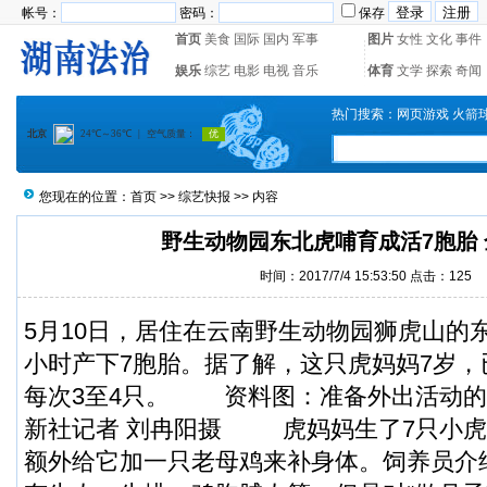
帐号：
密码：
保存
首页
美食
国际
国内
军事
图片
女性
文化
事件
娱乐
综艺
电影
电视
音乐
体育
文学
探索
奇闻
热门搜索：
网页游戏
火箭
您现在的位置：
首页
>>
综艺快报
>> 内容
野生动物园东北虎哺育成活7胞胎
时间：2017/7/4 15:53:50 点击：
125
5月10日，居住在云南野生动物园狮虎山的
小时产下7胞胎。据了解，这只虎妈妈7岁，
每次3至4只。 资料图：准备外出活动的
新社记者 刘冉阳摄 虎妈妈生了7只小虎
额外给它加一只老母鸡来补身体。饲养员介