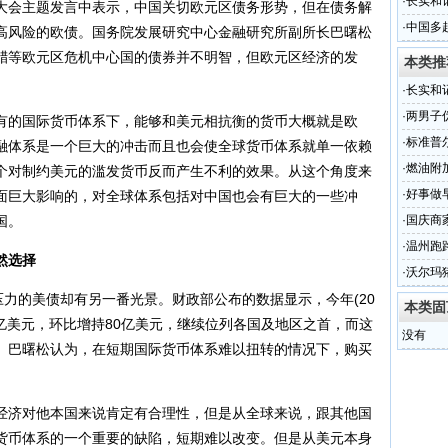
·
长实和
大会主题发言中表示，中国关切欧元区债务形势，但在债务解
·
中国多
高风险的欧债。国务院发展研究中心金融研究所副所长巴曙松
腊等欧元区危机中心国的债券并不明智，但欧元区经济的发
本类推
·
长实和
·
两男子
的国际货币体系下，能够和美元相抗衡的货币大概就是欧
3年
·
标准普
融体系是一个巨大的冲击而且也会使全球货币体系就单一依赖
·
燃油附加
个对制约美元的滥发货币反而产生不利的效果。从这个角度来
·
好事做
面巨大影响的，对全球体系包括对中国也会有巨大的一些冲
国。
·
国庆商家
·
温州跑
然选择
·
沃尔玛
力的美债却有另一番光景。财政部公布的数据显示，今年(20
本类固
35亿美元，环比增持80亿美元，继续位列各国及地区之首，而这
没有
。巴曙松认为，在短期国际货币体系难以扭转的情况下，购买
济对他本国来说肯定有合理性，但是从全球来说，跟其他国
货币体系的一个重要的缺陷，短期难以改变。但是从美元本身