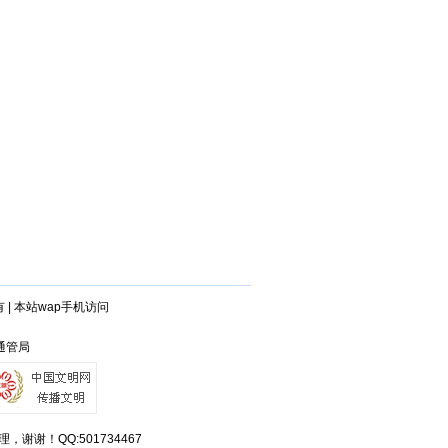
有
|
本站wap手机访问
南通管局
！QQ:501734467