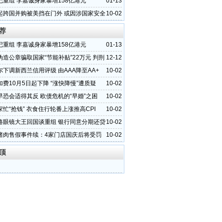
记重组 李嘉诚身家暴增158亿港元
01-13
起跨国并购被美挡在门外 或因涉国家安全
10-02
荐
记重组 李嘉诚身家暴增158亿港元
01-13
伪造公章骗取国家“节能补贴”22万元 判刑
12-12
尔下调新西兰信用评级 由AAA降至AA+
10-02
费10月5日起下降 “涨快降慢”遭质疑
10-02
早恐会适得其反 欧债危机的“早婚”之困
10-02
忙“抢钱” 衣食住行轮番上涨推高CPI
10-02
路眼镜大王回国谈重组 银行同意分期还贷
10-02
猪肉售假事件续：4家门店国庆后将受罚
10-02
顶