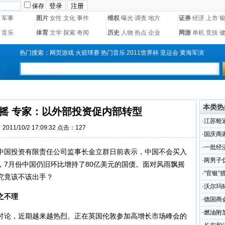
保存
军事
图片
女性
文化
事件
维权
曝光
调查
地方
证券
经济
上市
音乐
体育
文学
探索
奇闻
历史
人物
热点
企业
网游
单机
竞技
热门搜索：
网页游戏
火箭球赛
热门音乐
2011世界杯
亚运会
黄海军演
本类热
摇 专家：以外部投资促内部转型
·
江苏蛭
011/10/2 17:09:32 点击：
127
·
国庆商家
·
一批经
国投资有限责任公司监事长金立群日前表示，中国不会买入
高
·
两男子
，7月份中国仍旧环比增持了80亿美元的国债。面对风雨飘摇
3年
·
“官银
究竟该不该出手？
·
沃尔玛
之不理
·
德国商
展
·
燃油附加
论，近期越来越热烈。正在英国伦敦参加高增长市场峰会的