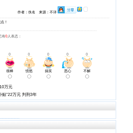
作者：佚名 来源：不详
观点！
已有
0
人表态：
0
0
0
0
0
很棒
愤怒
搞笑
恶心
不解
10万元
贴”22万元 判刑3年