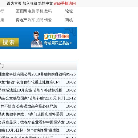
设为首页
加入收藏
繁體中文
wap手机访问
银行
互联网
电脑
手机
数码
论坛
健康
房地产
汽车
招聘
情爱
商机
门
通生物科技有限公司2019养殖蚂蟥赚钱吗
05-25
忙“抢钱” 衣食住行轮番上涨推高CPI
10-02
济领域法规10月实施 节能车补贴标准提
10-02
伪造公章骗取国家“节能补贴”22万元 判刑
12-12
”措辞不恰当 公务员放高利贷必须严惩
10-02
猪肉售假事件续：4家门店国庆后将受罚
10-02
会调查显示：德在华企业看好中国经济发
10-02
费10月5日起下降 “涨快降慢”遭质疑
10-02