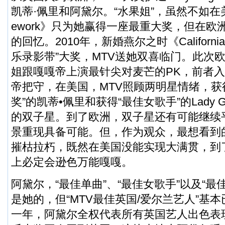
凯蒂·佩里和阿黛尔。“水果姐”，虽然不如在美
ework》只为她赢得一座最重大奖，但在欧
的回忆。2010年，新婚燕尔之时《California
乐录影带”大奖，MTV送她双喜临门。此次欧
姐跟嘎嘎帝上演最针尖对麦芒的PK，前者
帝把守，在美国，MTV照顾两明星情绪，获
奖”的凯蒂•佩里和获得“最佳女歌手”的Lady 
的双子星。到了欧洲，双子星还有可能继续
景重现具备可能。但，作为观众，最想看到
摧枯拉朽，既然在美国没能实现大满贯，到
上必定会逊色万能嘎嘎。
阿黛尔，“最佳单曲”、“最佳女歌手”以及“最
是她的，但“MTV最佳英国/爱尔兰艺人”基本
一年，阿黛尔全权代表所有英国艺人出色表