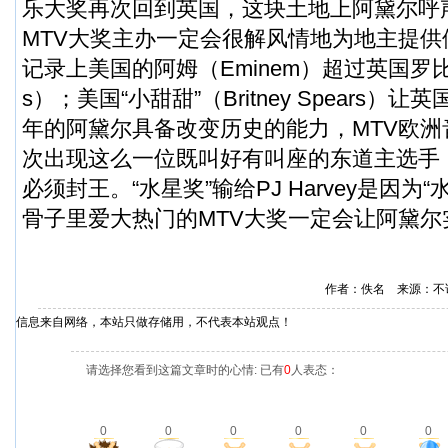
乐大奖再次回到英国，这块土地上阿黛尔呼声胜过
MTV大奖主办一定会很解风情地为地主提
记录上美国的阿姆（Eminem）超过英国罗比（Rob
s）；美国“小甜甜”（Britney Spears
年的阿黛尔具备改变历史的能力，MTV欧
次出现这么一位既叫好有叫座的东道主选手
必须封王。“水星奖”输给PJ Harvey是因为
骨子里爱大热门的MTV大奖一定会让阿黛尔
作者：佚名 来源：不
信息来自网络，本站只做存储用，不代表本站观点！
请选择您看到这篇文章时的心情: 已有
0
人表态：
0
0
0
0
0
0