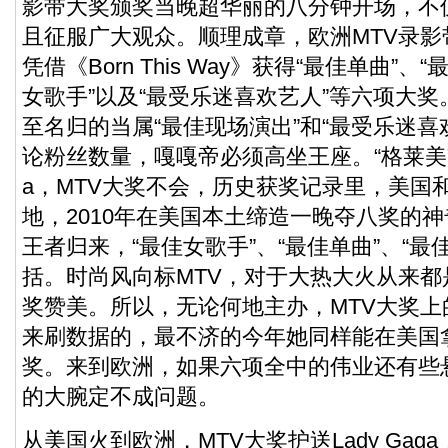
影带大奖颁奖当晚超华丽的八分钟开场，不
且征服广大观众。顺理成章，欧洲MTV录影带大
凭借《Born This Way》获得“最佳单曲”、
女歌手”以及“最受乐迷喜欢艺人”等六项大
至名归的当属“最佳现场演出”和“最受乐迷喜
论粉丝数量，嘎嘎帝必须高坐王座。“格莱美”可
a，MTV大奖不会，历史获奖记录里，美国
地，2010年在美国本土缔造一晚夺八奖的
王者归来，“最佳女歌手”、“最佳单曲”、“最
括。时尚风向标MTV，对于大热大火从来
奖赞美。所以，无论何地主办，MTV大奖上的L
来刷数据的，最不济的今年她同样能在美国拿
奖。来到欧洲，如果六项全中的伟业还有些
的大腕定不成问题。
从美国火到欧洲，MTV大奖护送Lady Ga