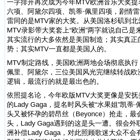
一字排开再次成为今年MTV欧洲音乐大奖提名前
六项、阿黛尔四项、凯蒂·佩里四项，剧情
雷同的是MTV家的大奖。从美国洛杉矶到
MTV录影带大奖套上“欧洲”两字就说自己
其实流行的大多依然是美国制造；其实真正
势；其实MTV一直都是美国人的。
MTV制定路线，美国欧洲两地会场彻底执行，La
佩里、阿黛尔，三位美国风光完继续转战欧
逻辑，最流行的就是最出色的。
依照提名论，今年欧版MTV大奖更像是安抚
的Lady Gaga，提名时风头被“水果姐”凯
头又被怀孕的碧昂丝（Beyonce）抢走，
头，Lady Gaga遇到的这是头一遭。很会
洲补偿Lady Gaga，对此照顾歌迷大众不