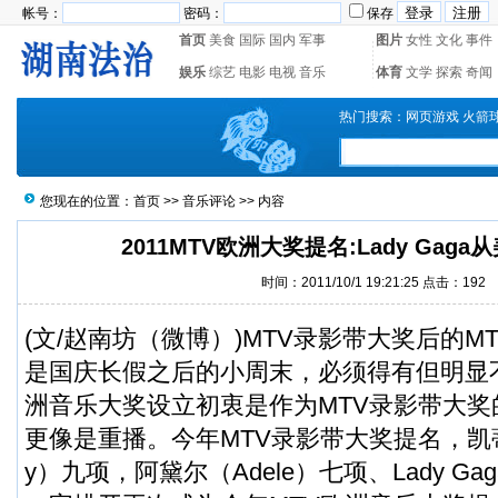
帐号：
密码：
保存
首页
美食
国际
国内
军事
图片
女性
文化
事件
娱乐
综艺
电影
电视
音乐
体育
文学
探索
奇闻
热门搜索：
网页游戏
火箭
您现在的位置：
首页
>>
音乐评论
>> 内容
2011MTV欧洲大奖提名:Lady Gag
时间：2011/10/1 19:21:25 点击：
192
(文/赵南坊（
微博
）)MTV录影带大奖后的M
是国庆长假之后的小周末，必须得有但明显
洲音乐大奖设立初衷是作为MTV录影带大
更像是重播。今年MTV录影带大奖提名，凯蒂·佩
y）九项，阿黛尔（Adele）七项、Lady G