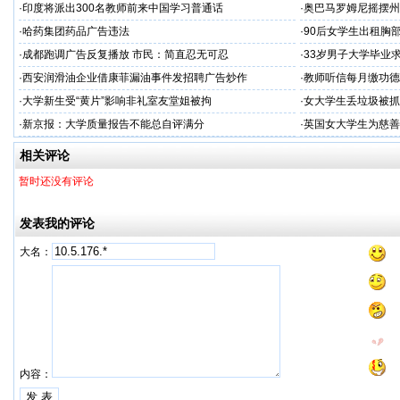
·
印度将派出300名教师前来中国学习普通话
·
奥巴马罗姆尼摇摆州
·
哈药集团药品广告违法
·
90后女学生出租胸
·
成都跑调广告反复播放 市民：简直忍无可忍
·
33岁男子大学毕业
·
西安润滑油企业借康菲漏油事件发招聘广告炒作
·
教师听信每月缴功德
·
大学新生受“黄片”影响非礼室友堂姐被拘
·
女大学生丢垃圾被抓 
·
新京报：大学质量报告不能总自评满分
·
英国女大学生为慈善
相关评论
暂时还没有评论
发表我的评论
大名：
内容：