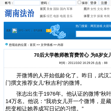
帐号：
密码：
保存
首页
美食
国际
国内
军事
图片
女性
文化
事件
娱乐
综艺
电影
电视
音乐
体育
文学
探索
奇闻
热门搜索：
网页游戏
火箭
您现在的位置：
首页
>>
文学情感
>> 内容
70后大学教师教育费苦心 为8岁女
时间：2011/10/2 16:29:26 点击：
88
开微博的人开始低龄化了。昨日，武汉
门撰文推荐女儿“秋吉利”的微博。
张志出生于1976年。他认证的微博“秋叶语
14万名。他说：“我劝女儿开一个微博，是
想变相让她养成写日记的习惯。”