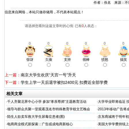
作者：佚名 来源：不
信息来自网络，本站只做存储用，不代表本站观点！
请选择您看到这篇文章时的心情: 已有
0
人表态：
0
0
0
0
0
0
惊讶
欠揍
支持
很棒
愤怒
搞笑
上一篇：
南京大学生欢庆“天宫一号”升天
下一篇：
学生上学一天后退学被扣2400元 扣费近全部学费
相关文章
·
千人齐聚北界中心小学 参加“孝亲尊师”主题教育活动
·
大学毕业即将临近 
·
领导与群众共聚一堂观看茂名市特殊教育学校文艺晚会
·
2013年移动广告
·
陌生人欲卖车救大学生尿毒症患者(图)
·
京东商城将于明年初
·
电商商业模式新探索：广告或成电商新核心
·
美国大学学费持续上