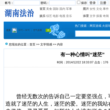
帐号：
密码：
保存
首页
美食
国际
国内
军事
图片
女性
文化
事件
娱乐
综艺
电影
电视
音乐
体育
文学
探索
奇闻
热门搜索：
网页游戏
火箭
您现在的位置：
首页
>>
文学情感
>> 内容
有一种心情叫“迷茫”
时间：2014/12/22 18:33:07 点击：
176
曾经无数次的告诉自己一定要坚强点，
造就了迷茫的人生，迷茫的爱。迷茫的我站