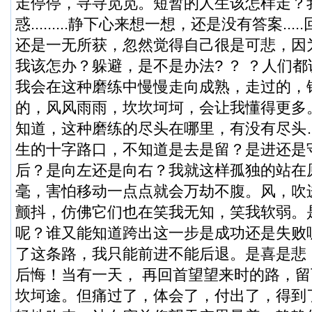
走停停，寻寻觅觅。短暂的人生该怎样走？
惑.........静下心来想一想，还是没有答案..
还是一无所获，忽然觉得自己很是可悲，因
我该怎办？躲避，是不是办法? ？ ？人们
我会在这种磨练中慢慢走向成熟，走过的，
的，风风雨雨，坎坎坷坷，会让我懂得更多
知道，这种磨练的尽头在哪里，有没有尽头
生的十字路口，不知道是去是留？是进还是
后？是向左还是向右？我就这样孤独的站在
毫，害怕移动一点点就会万劫不腹。风，吹
颤抖，仿佛它们也在笑我无知，笑我软弱。
呢？谁又能知道跨出这一步是成功还是失败
了这条路，我只能前进不能后退。是喜是悲
后悔！当有一天， 再回首望望来时的路，
坎坷途。但痛过了，体会了，付出了，得到