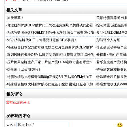
相关文章
·
惊天黑幕！
·
美顿特膳营养餐 代
家
·
膏滋粉剂片剂OEM贴牌代工怎么避免踩坑？想赚钱的必看
·
控制体重 减肥减脂
厂家
·
九烤竹盐固体饮料OEM定制竹丹术系列 源头厂家贴牌代加
·
食品代加工OEM与
工
·
VC片剂贴牌代加工，你需要注意的OEM事项！
·
彭智玮个人介绍
·
特殊膳食日本配方酵母抽取物美肤片全身白片剂OEM贴牌
·
什么是运动特膳？运
代加工
·
嗨因风味代餐粉OEM贴牌定制 咖啡豆红茶普洱茶浓缩粉代
·
长得胖≠养的好 童
加工
·
压片糖果贴牌生产厂家，片剂产品OEM定制方案有哪些？
·
君乐宝完善产品结构
·
益生菌可以长期吃吗？
·
特膳黑芝麻核桃桑葚
·
特膳冰糖陈皮柠檬膏滋500g正规QS生产贴牌OEM代加工
·
特殊膳食压片糖果代
厂
·
特殊膳食植物饮料贴牌酸枣仁氨基丁酸饮 酵素口服液代加
·
特膳女性玫瑰膏oe
工厂
贴牌
相关评论
暂时还没有评论
发表我的评论
大名：