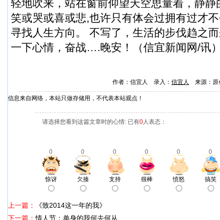
轻地吹来，站在窗前仰望天空思量着，静静
笑或哭或喜或悲,也许只有体会过拥有过才不
寻找人生方向。 不写了，生活的步伐趋之
一下心情，奋战….晚安！（
信宜新闻
网/讯
作者：信宜人 录入：
信宜人
来源：原
信息来自网络，本站只做存储用，不代表本站观点！
请选择您看到这篇文章时的心情: 已有
0
人表态：
0
0
0
0
0
0
惊讶
欠揍
支持
很棒
愤怒
搞笑
上一篇：
《致2014这一年的我》
下一篇：
情人节：单身的我何去何从