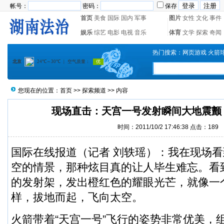
帐号：
密码：
保存
首页
美食
国际
国内
军事
图片
女性
文化
事件
娱乐
综艺
电影
电视
音乐
体育
文学
探索
奇闻
热门搜索：
网页游戏
火箭
您现在的位置：
首页
>>
探索频道
>> 内容
现场直击：天宫一号发射瞬间大地震颤
时间：2011/10/2 17:46:38 点击：
189
国际在线报道（记者 刘轶瑶）：我在现场看
空的情景，那种炫目真的让人毕生难忘。看
的发射架，发出橙红色的耀眼光芒，就像一
样，拔地而起，飞向太空。
火箭带着“天宫一号”飞行的姿势非常优美，