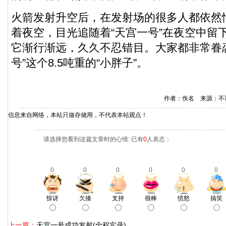
火箭发射升空后，在发射场的很多人都依然
着夜空，目光追随着“天宫一号”在夜空中留
它渐行渐远，久久不忍错目。大家都非常眷
号”这个8.5吨重的“小胖子”。
作者：佚名 来源：不
信息来自网络，本站只做存储用，不代表本站观点！
请选择您看到这篇文章时的心情: 已有
0
人表态：
0
0
0
0
0
0
惊讶
欠揍
支持
很棒
愤怒
搞笑
上一篇：
天宫一号成功发射(全程实录)