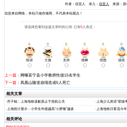
作者：信宜人 录入：
信宜人
来源：原
信息来自网络，本站只做存储用，不代表本站观点！
请选择您看到这篇文章时的心情: 已有
0
人表态：
0
0
0
0
0
0
惊讶
欠揍
支持
很棒
愤怒
搞笑
上一篇：
网曝富宁县小学教师性侵15名学生
下一篇：
凤凰山隧道崩塌造成5人死亡
相关文章
·
乔子鲲：上海地铁道歉莫止于危机公关
·
上海少儿英语“星级考
·
上海统计显示：小学生年级越高“小胖墩”越多
·
上海地铁日客流今年
相关评论