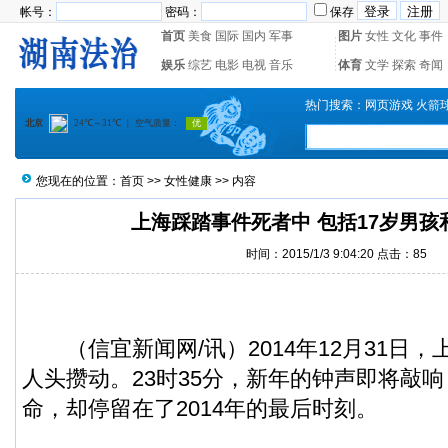
帐号：
密码：
保存
首页
美食
国际
国内
军事
图片
女性
文化
事件
娱乐
综艺
电影
电视
音乐
体育
文学
探索
奇闻
热门搜索：
网页游戏
火箭
您现在的位置：
首页
>>
女性健康
>> 内容
上海踩踏事件死者中 包括17岁男孩
时间：2015/1/3 9:04:20 点击：
85
（
信宜新闻
网/讯）2014年12月31
人头攒动。23时35分，新年的钟声即将敲响
命，却停留在了2014年的最后时刻。